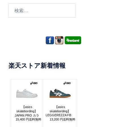
検
索:
楽天ストア新着情報