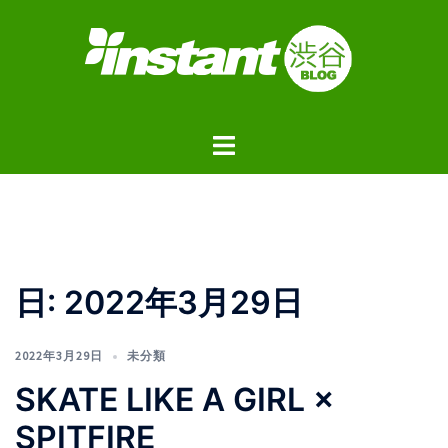
コ
ン
テ
ン
ツ
ト
へ
グ
ス
ル
キ
メ
ッ
ニ
プ
ュ
日:
2022年3月29日
ー
2022年3月29日
未分類
SKATE LIKE A GIRL ×
SPITFIRE