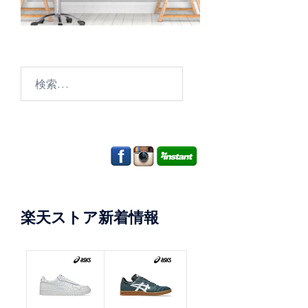
検
索:
楽天ストア新着情報