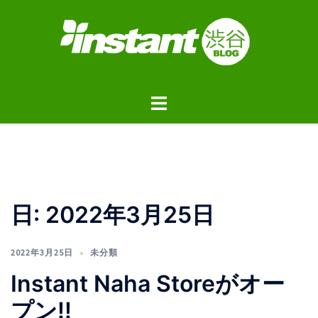
コ
ン
テ
ン
ツ
ト
へ
グ
ス
ル
キ
メ
ッ
ニ
プ
ュ
日:
2022年3月25日
ー
2022年3月25日
未分類
Instant Naha Storeがオー
プン!!