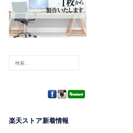
検
索:
楽天ストア新着情報