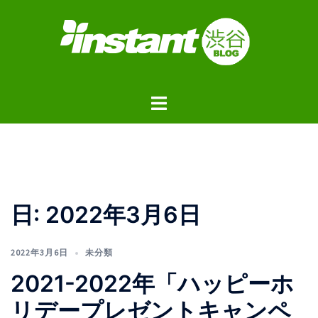
コ
ン
テ
ン
ツ
ト
へ
グ
ス
ル
キ
メ
ッ
ニ
プ
ュ
日:
2022年3月6日
ー
2022年3月6日
未分類
2021-2022年「ハッピーホ
リデープレゼントキャンペ