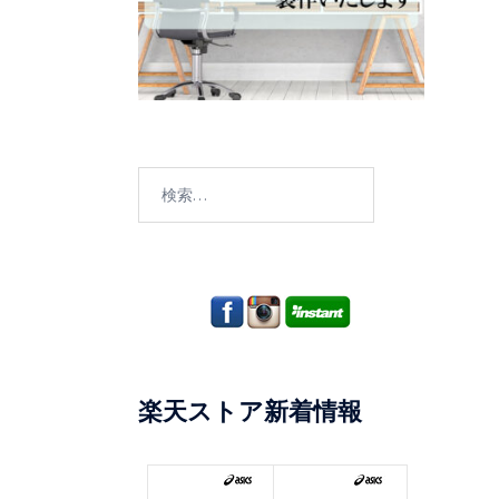
検
索:
楽天ストア新着情報