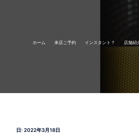
コ
ン
テ
ン
ツ
へ
ホーム
来店ご予約
インスタント？
店舗紹
ス
キ
ッ
プ
日:
2022年3月18日