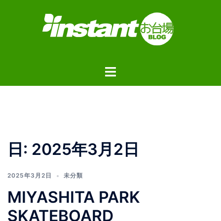
コ
ン
テ
ン
ツ
ト
へ
グ
ス
ル
キ
メ
ッ
ニ
プ
ュ
日:
2025年3月2日
ー
2025年3月2日
未分類
MIYASHITA PARK
SKATEBOARD