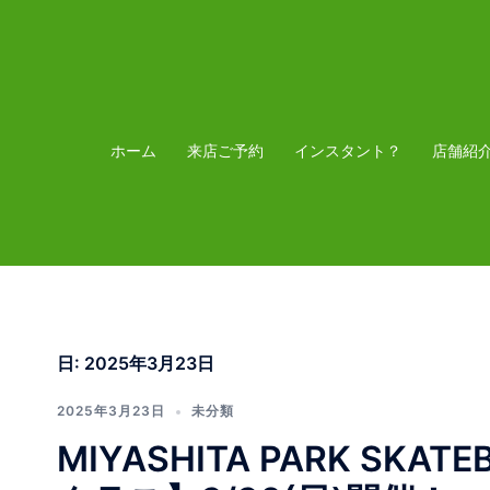
コ
ン
テ
ン
ツ
ホーム
来店ご予約
インスタント？
店舗紹
へ
ス
キ
ッ
プ
日:
2025年3月23日
2025年3月23日
未分類
MIYASHITA PARK SK