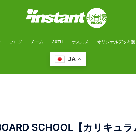
介
ブログ
チーム
30TH
オススメ
オリジナルデッキ製
JA
ATEBOARD SCHOOL【カリキュ