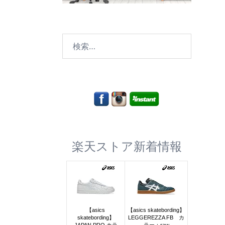
検
索:
楽天ストア新着情報