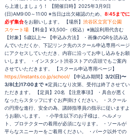
ら上達しましょう！ 【開催日時】2025年3月9日
(日)AM9:00～11:00 ※当日は出欠確認のため、
8:45までに
必ず集合
をお願いします。 【場所】
渋谷区立宮下公園
スケート場
【料金】¥3,500-（税込）※施設利用代含む
【対象】5歳以上〜 【申込み方法】 ・画像のQRを読み込
んでいただくか、下記リンク先のスクール申込専用ページ
にアクセスしていただき、内容に沿ってお申し込みをお願
いします。 ・インスタント渋谷ストアの店頭でもご案内
させていただきます。 【スクール申込専用ページ】
https://instants.co.jp/school/
【申込み期間】
3/2(日)〜
3/8(土)17:00まで
※定員になり次第、受付は終了させてい
ただきます。 【定員】20名 【注意事項】 ・具合が悪く
なったらスタッフにすぐお声掛けください。 ・スクール
の円滑な進行、安全の為、講師指導員の指示に従いますよ
うお願いします。 ・小学生以下のお子様は、ヘルメッ
ト、プロテクターの着用が必須になります。 ・ソールが
平らなスニーカーをご着用ください。 ・パーク以外での