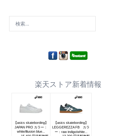
検
索:
楽天ストア新着情報