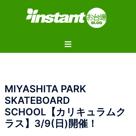
コ
ン
テ
ン
ツ
ト
へ
グ
ス
ル
キ
メ
ッ
ニ
プ
ュ
MIYASHITA PARK
ー
SKATEBOARD
SCHOOL【カリキュラムク
ラス】3/9(日)開催！