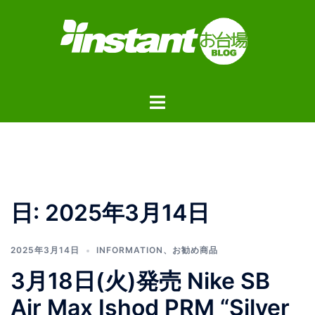
コ
ン
テ
ン
ツ
ト
へ
グ
ス
ル
キ
メ
ッ
ニ
プ
ュ
日:
2025年3月14日
ー
2025年3月14日
INFORMATION
、
お勧め商品
3月18日(火)発売 Nike SB
Air Max Ishod PRM “Silver