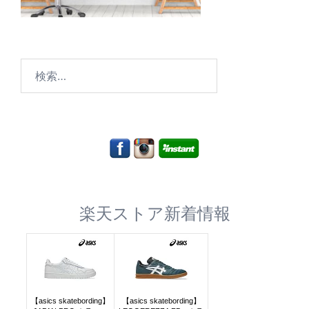
検
索:
楽天ストア新着情報