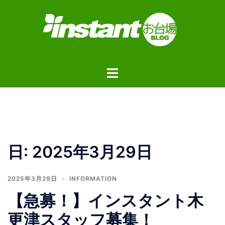
コ
ン
テ
ン
ツ
ト
へ
グ
ス
ル
キ
メ
ッ
ニ
プ
ュ
日:
2025年3月29日
ー
2025年3月29日
INFORMATION
【急募！】インスタント木
更津スタッフ募集！