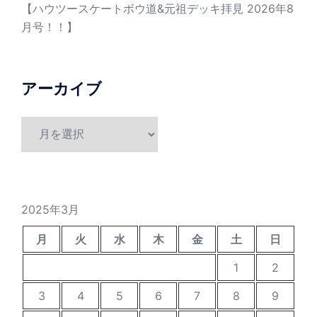
【ハウツースケートボウ道&元祖デッキ拝見 2026年8
月号！！】
アーカイブ
ア
ー
カ
イ
ブ
2025年3月
月
火
水
木
金
土
日
1
2
3
4
5
6
7
8
9