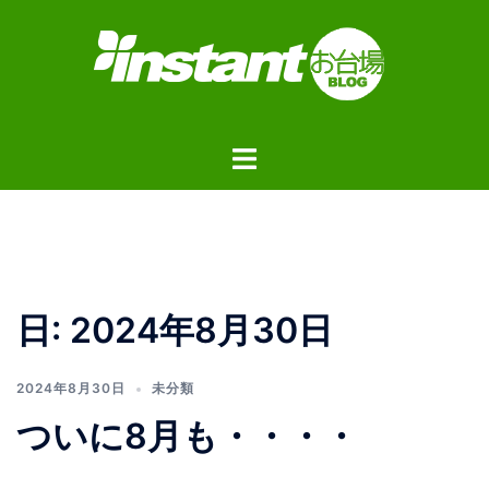
コ
ン
テ
ン
ツ
ト
へ
グ
ス
ル
キ
メ
ッ
ニ
プ
ュ
日:
2024年8月30日
ー
2024年8月30日
未分類
ついに8月も・・・・