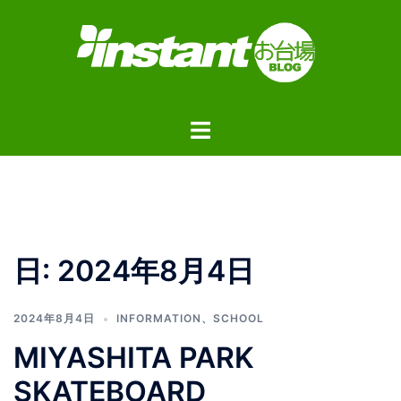
コ
ン
テ
ン
ツ
ト
へ
グ
ス
ル
キ
メ
ッ
ニ
プ
ュ
日:
2024年8月4日
ー
2024年8月4日
INFORMATION
、
SCHOOL
MIYASHITA PARK
SKATEBOARD