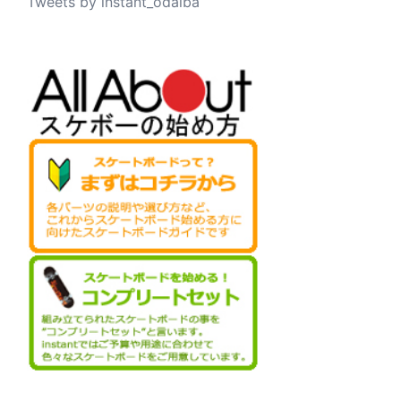
Tweets by instant_odaiba