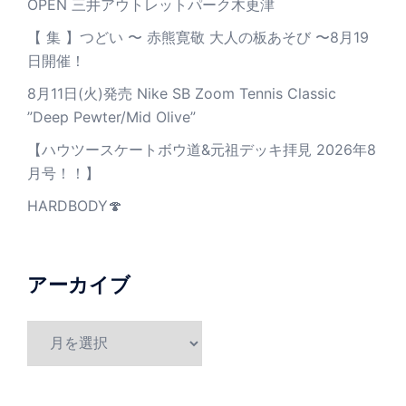
OPEN 三井アウトレットパーク木更津
【 集 】つどい 〜 赤熊寛敬 大人の板あそび 〜8月19
日開催！
8月11日(火)発売 Nike SB Zoom Tennis Classic
”Deep Pewter/Mid Olive”
【ハウツースケートボウ道&元祖デッキ拝見 2026年8
月号！！】
HARDBODY🍄
アーカイブ
ア
ー
カ
イ