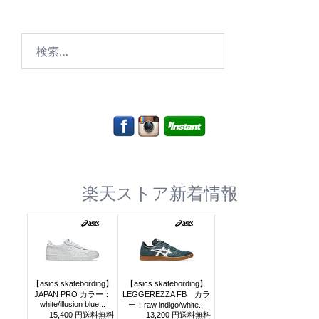
検
索:
楽天ストア新着情報