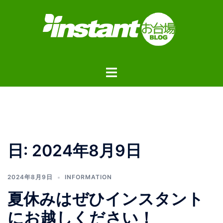
コ
ン
テ
ン
ツ
ト
へ
グ
ス
ル
キ
メ
ッ
ニ
プ
ュ
日:
2024年8月9日
ー
2024年8月9日
INFORMATION
夏休みはぜひインスタント
にお越しください！