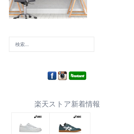
検
索:
楽天ストア新着情報