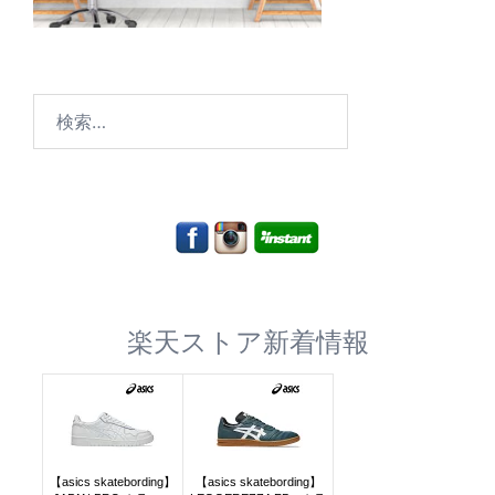
検
索:
楽天ストア新着情報