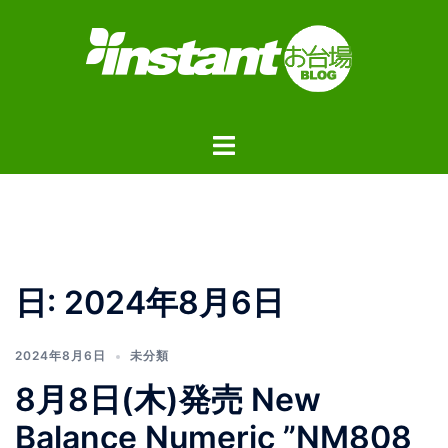
コ
ン
テ
ン
ツ
ト
へ
グ
ス
ル
キ
メ
ッ
ニ
プ
ュ
日:
2024年8月6日
ー
2024年8月6日
未分類
8月8日(木)発売 New
Balance Numeric ”NM808