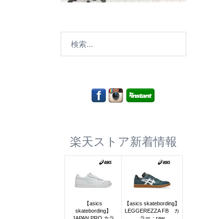
検
索:
楽天ストア新着情報