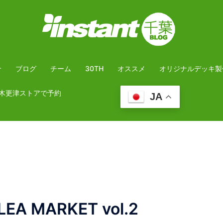
介
ブログ
チーム
30TH
オススメ
オリジナルデッキ製
木更津ストアで予約
JA
LEA MARKET vol.2