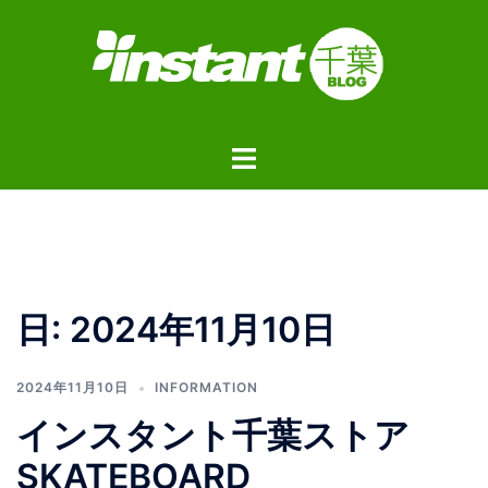
コ
ン
テ
ン
ツ
ト
へ
グ
ス
ル
キ
メ
ッ
ニ
プ
ュ
日:
2024年11月10日
ー
2024年11月10日
INFORMATION
インスタント千葉ストア
SKATEBOARD