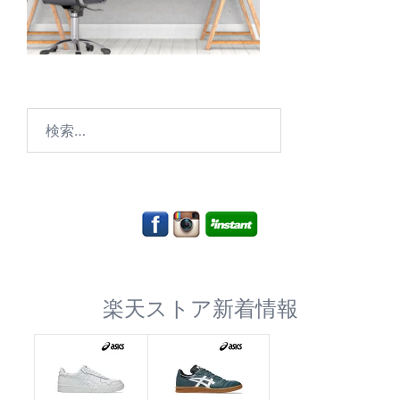
検
索:
楽天ストア新着情報