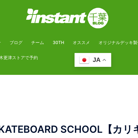
介
ブログ
チーム
30TH
オススメ
オリジナルデッキ製
木更津ストアで予約
JA
TEBOARD SCHOOL【カリ