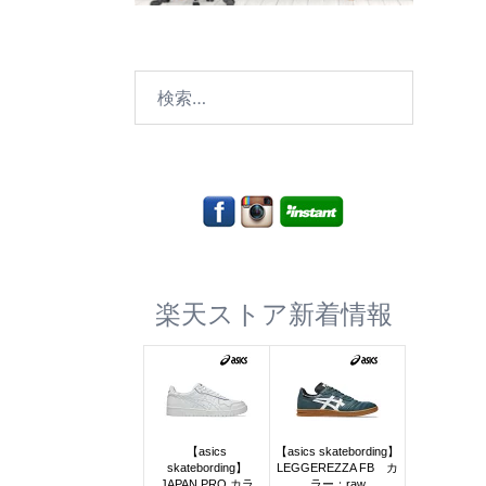
検
索:
楽天ストア新着情報