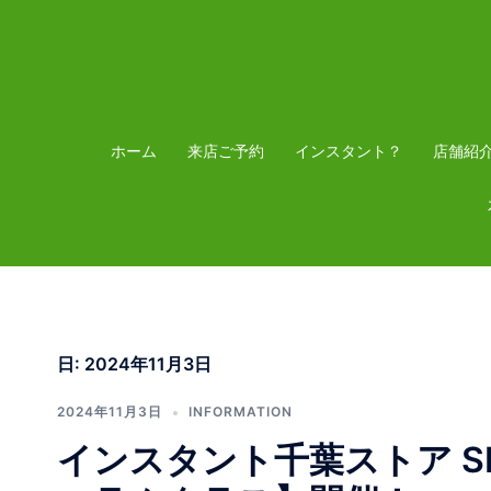
コ
ン
テ
ン
ツ
ホーム
来店ご予約
インスタント？
店舗紹
へ
ス
キ
ッ
プ
日:
2024年11月3日
2024年11月3日
INFORMATION
インスタント千葉ストア SKA