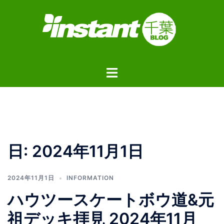
コ
ン
テ
ン
ツ
ト
へ
グ
ス
ル
キ
メ
ッ
ニ
プ
ュ
日:
2024年11月1日
ー
2024年11月1日
INFORMATION
ハウツースケートボウ道&元
祖デッキ拝見 2024年11月