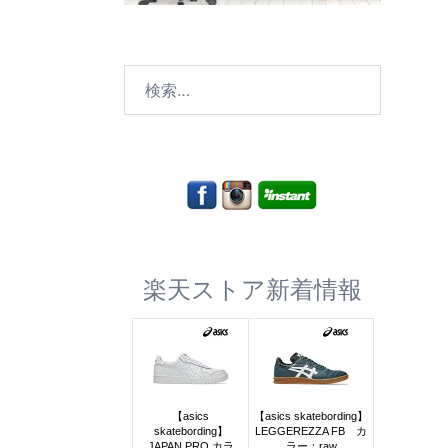
検
索:
楽天ストア新着情報