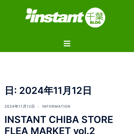
コ
ン
テ
ン
ツ
ト
へ
グ
ス
ル
キ
メ
ッ
ニ
プ
ュ
日:
2024年11月12日
ー
2024年11月12日
INFORMATION
INSTANT CHIBA STORE
FLEA MARKET vol.2