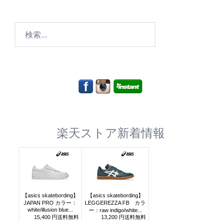
検
索:
楽天ストア新着情報