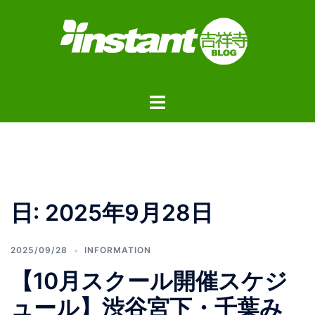
コ
ン
テ
ン
ツ
ト
へ
グ
ス
ル
キ
メ
ッ
ニ
プ
ュ
日:
2025年9月28日
ー
2025/09/28
INFORMATION
【10月スクール開催スケジ
ュール】渋谷宮下・千葉み