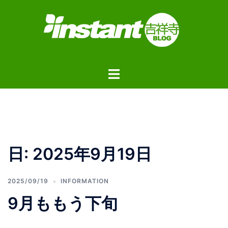
コ
ン
テ
ン
ツ
ト
へ
グ
ス
ル
キ
メ
ッ
ニ
プ
ュ
日:
2025年9月19日
ー
2025/09/19
INFORMATION
9月ももう下旬