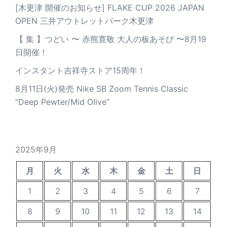
[木更津 開催のお知らせ] FLAKE CUP 2026 JAPAN
OPEN 三井アウトレットパーク木更津
【 集 】つどい 〜 赤熊寛敬 大人の板あそび 〜8月19
日開催！
インスタント吉祥寺ストア15周年！
8月11日(火)発売 Nike SB Zoom Tennis Classic
”Deep Pewter/Mid Olive”
2025年9月
月
火
水
木
金
土
日
1
2
3
4
5
6
7
8
9
10
11
12
13
14