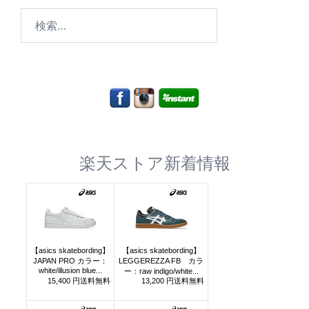
検
索:
楽天ストア新着情報