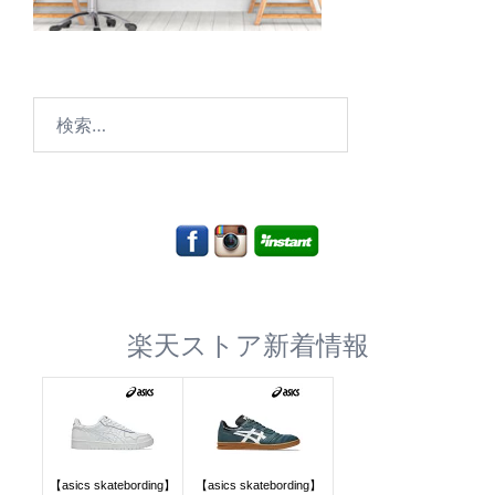
検
索:
楽天ストア新着情報