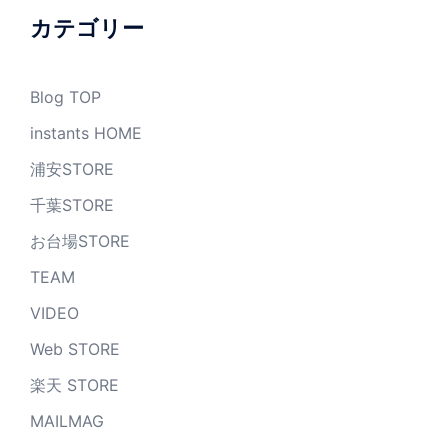
ブ
カテゴリー
Blog TOP
instants HOME
浦安STORE
千葉STORE
お台場STORE
TEAM
VIDEO
Web STORE
楽天 STORE
MAILMAG