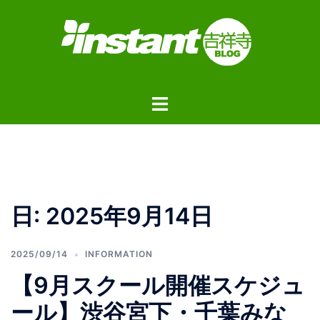
コ
ン
テ
ン
ツ
ト
へ
グ
ス
ル
キ
メ
ッ
ニ
プ
ュ
日:
2025年9月14日
ー
2025/09/14
INFORMATION
【9月スクール開催スケジュ
ール】渋谷宮下・千葉みな