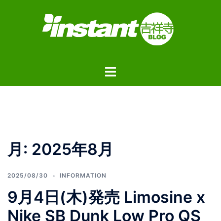
コ
ン
テ
ン
ツ
ト
へ
グ
ス
ル
キ
メ
ッ
ニ
プ
ュ
月:
2025年8月
ー
2025/08/30
INFORMATION
9月4日(木)発売 Limosine x
Nike SB Dunk Low Pro QS