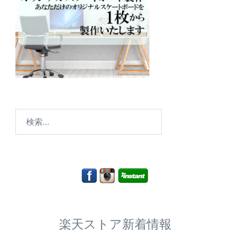
検
索:
楽天ストア新着情報