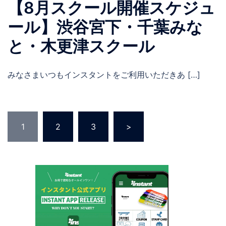
【8月スクール開催スケジュ
ール】渋谷宮下・千葉みな
と・木更津スクール
みなさまいつもインスタントをご利用いただきあ […]
投
1
2
3
>
稿
の
ペ
ー
ジ
送
り