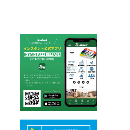
ー
シ
ョ
ン