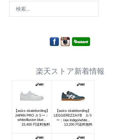
検
索:
楽天ストア新着情報