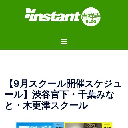
コ
ン
テ
ン
ツ
ト
へ
グ
ス
ル
キ
メ
ッ
ニ
プ
ュ
【9月スクール開催スケジュ
ー
ール】渋谷宮下・千葉みな
と・木更津スクール