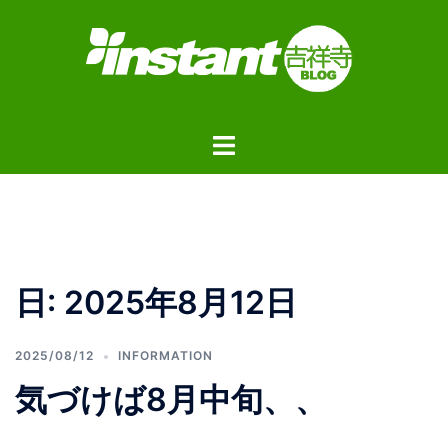
コ
ン
テ
ン
ツ
ト
へ
グ
ス
ル
キ
メ
ッ
ニ
プ
ュ
日:
2025年8月12日
ー
2025/08/12
INFORMATION
気づけば8月中旬、、