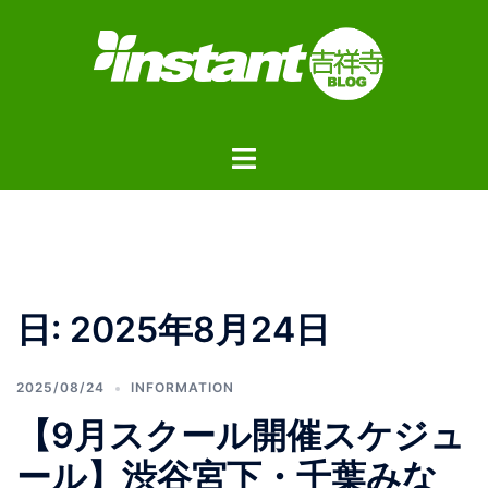
コ
ン
テ
ン
ツ
ト
へ
グ
ス
ル
キ
メ
ッ
ニ
プ
ュ
日:
2025年8月24日
ー
2025/08/24
INFORMATION
【9月スクール開催スケジュ
ール】渋谷宮下・千葉みな