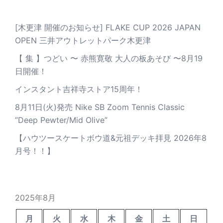
[木更津 開催のお知らせ] FLAKE CUP 2026 JAPAN
OPEN 三井アウトレットパーク木更津
【 集 】つどい 〜 赤熊寛敬 大人の板あそび 〜8月19
日開催！
インスタント吉祥寺ストア15周年！
8月11日(火)発売 Nike SB Zoom Tennis Classic
”Deep Pewter/Mid Olive”
【ハウツースケートボウ道&元祖デッキ拝見 2026年8
月号！！】
2025年8月
月
火
水
木
金
土
日