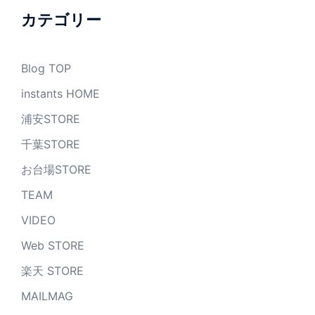
ブ
カテゴリー
Blog TOP
instants HOME
浦安STORE
千葉STORE
お台場STORE
TEAM
VIDEO
Web STORE
楽天 STORE
MAILMAG