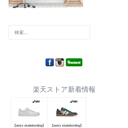
検
索:
楽天ストア新着情報