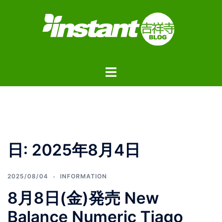
コ
ン
テ
ン
ツ
ト
へ
グ
ス
ル
キ
メ
ッ
ニ
プ
ュ
日:
2025年8月4日
ー
2025/08/04
INFORMATION
8月8日(金)発売 New
Balance Numeric Tiago