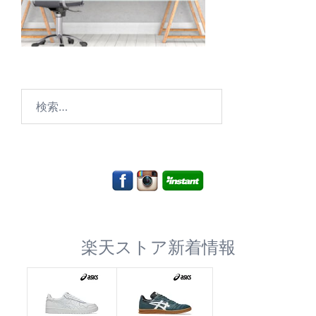
検
索:
楽天ストア新着情報