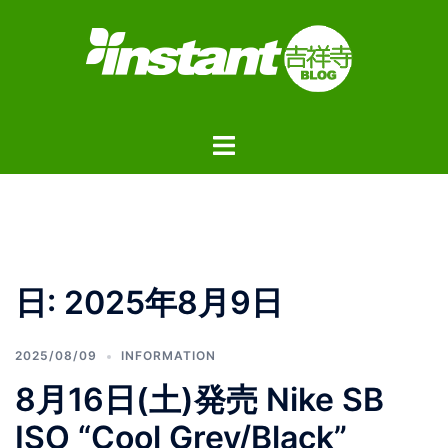
コ
ン
テ
ン
ツ
ト
へ
グ
ス
ル
キ
メ
ッ
ニ
プ
ュ
日:
2025年8月9日
ー
2025/08/09
INFORMATION
8月16日(土)発売 Nike SB
ISO “Cool Grey/Black”