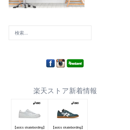
検
索:
楽天ストア新着情報