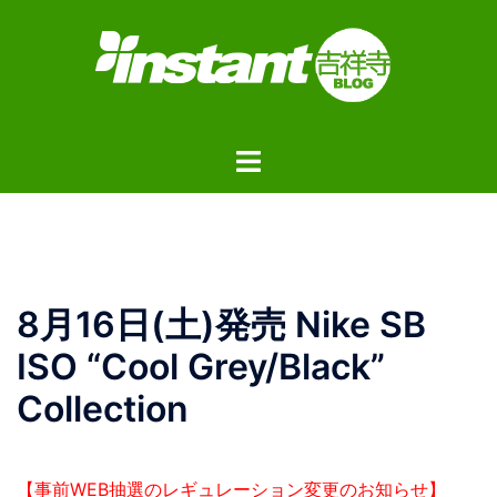
コ
ン
テ
ン
ツ
ト
へ
グ
ス
ル
キ
メ
ッ
ニ
プ
ュ
8月16日(土)発売 Nike SB
ー
ISO “Cool Grey/Black”
Collection
【事前WEB抽選のレギュレーション変更のお知らせ】