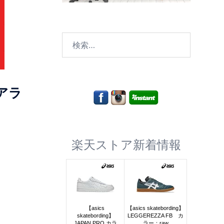
検
索:
アラ
楽天ストア新着情報