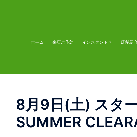
コ
ン
テ
ン
ツ
ホーム
来店ご予約
インスタント？
店舗紹
へ
ス
キ
ッ
プ
8月9日(土) スタート
SUMMER CLEAR