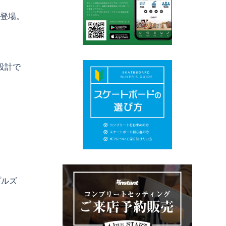
が登場。
と設計で
プルズ