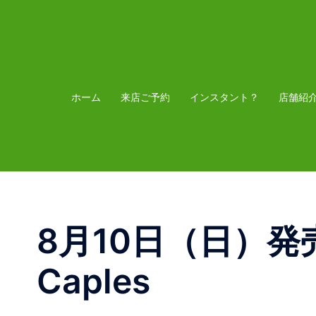
コ
ン
テ
ン
ツ
ホーム
来店ご予約
インスタント？
店舗紹
へ
ス
キ
ッ
プ
8月10日（日）発売 V
Caples