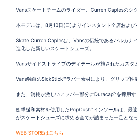
Vansスケートチームのライダー、Curren Caplesのシ
本モデルは、8月10日(日)よりインスタント全店およ
Skate Curren Caplesは、Vansの伝統で
進化した新しいスケートシューズ。
Vansサイドストライプのディテールが施されたカスタ
Vans独自のSickStick™ラバー素材により、グリッ
また、消耗が激しいアッパー部分にDuracap™を採用
衝撃緩和素材を使用したPopCush™インソールは、
がスケートシューズに求める全てが詰まった一足とな
WEB STOREはこちら