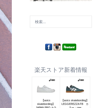
検
索:
楽天ストア新着情報