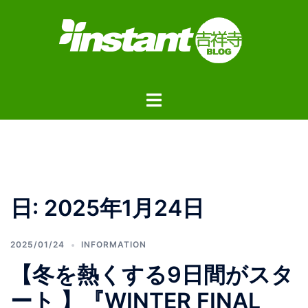
コ
ン
テ
ン
ツ
ト
へ
グ
ス
ル
キ
メ
ッ
ニ
プ
ュ
日:
2025年1月24日
ー
2025/01/24
INFORMATION
【冬を熱くする9日間がスタ
ート 】『WINTER FINAL