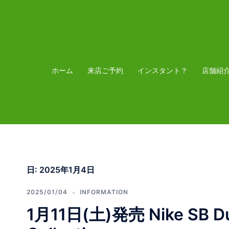
コ
ン
テ
ン
ツ
ホーム
来店ご予約
インスタント？
店舗紹
へ
ス
キ
ッ
プ
日:
2025年1月4日
2025/01/04
INFORMATION
1月11日(土)発売 Nike SB Dun