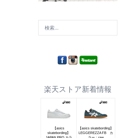
検
索:
楽天ストア新着情報