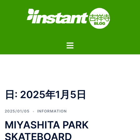
コ
ン
テ
ン
ツ
ト
へ
グ
ス
ル
キ
メ
ッ
ニ
プ
ュ
日:
2025年1月5日
ー
2025/01/05
INFORMATION
MIYASHITA PARK
SKATEBOARD