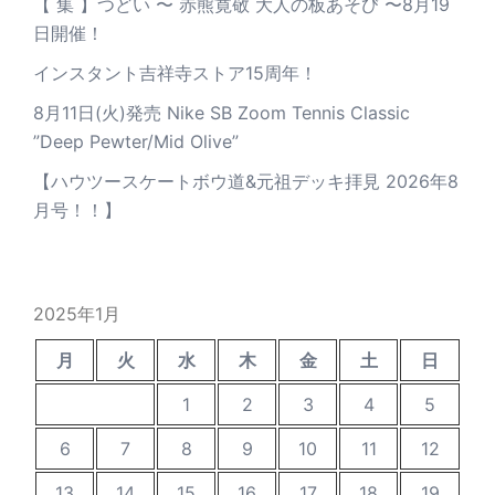
【 集 】つどい 〜 赤熊寛敬 大人の板あそび 〜8月19
日開催！
インスタント吉祥寺ストア15周年！
8月11日(火)発売 Nike SB Zoom Tennis Classic
”Deep Pewter/Mid Olive”
【ハウツースケートボウ道&元祖デッキ拝見 2026年8
月号！！】
2025年1月
月
火
水
木
金
土
日
1
2
3
4
5
6
7
8
9
10
11
12
13
14
15
16
17
18
19