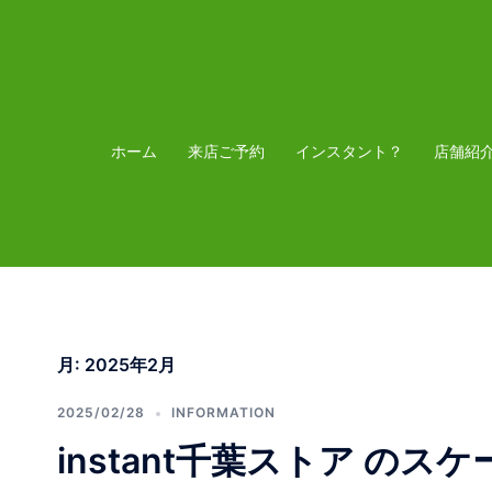
コ
ン
テ
ン
ツ
ホーム
来店ご予約
インスタント？
店舗紹
へ
ス
キ
ッ
プ
月:
2025年2月
2025/02/28
INFORMATION
instant千葉ストア のス