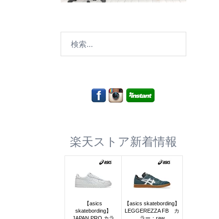
検
索:
楽天ストア新着情報