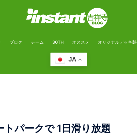
介
ブログ
チーム
30TH
オススメ
オリジナルデッキ製
JA
ケートパークで 1日滑り放題