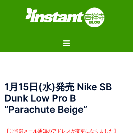
コ
ン
テ
ン
ツ
ト
へ
グ
ス
ル
キ
メ
ッ
ニ
プ
ュ
1月15日(水)発売 Nike SB
ー
Dunk Low Pro B
“Parachute Beige”
【ご当選メール通知のアドレスが変更になりました】