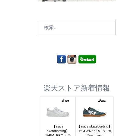
検
索:
楽天ストア新着情報