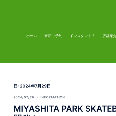
コ
ン
テ
ン
ツ
ホーム
来店ご予約
インスタント？
店舗紹
へ
ス
キ
ッ
プ
日:
2024年7月29日
2024/07/29
INFORMATION
MIYASHITA PARK SK