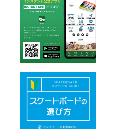
ジ
送
り