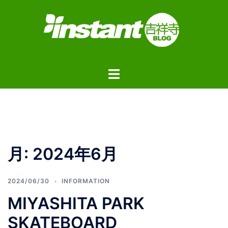
コ
ン
テ
ン
ツ
ト
へ
グ
ス
ル
キ
メ
ッ
ニ
プ
ュ
月:
2024年6月
ー
2024/06/30
INFORMATION
MIYASHITA PARK
SKATEBOARD