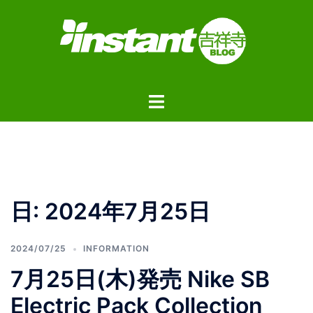
コ
ン
テ
ン
ツ
ト
へ
グ
ス
ル
キ
メ
ッ
ニ
プ
ュ
日:
2024年7月25日
ー
2024/07/25
INFORMATION
7月25日(木)発売 Nike SB
Electric Pack Collection