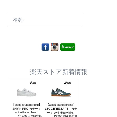
検
索:
楽天ストア新着情報