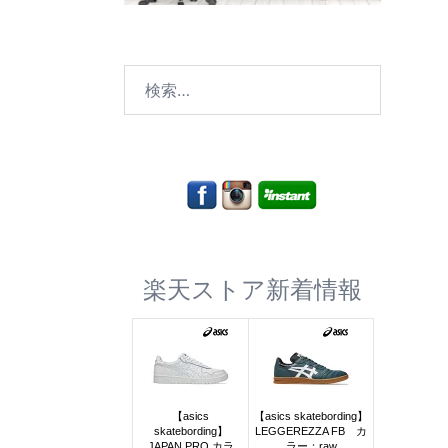
検
索:
楽天ストア新着情報