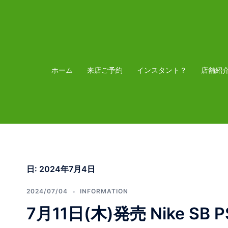
コ
ン
テ
ン
ツ
ホーム
来店ご予約
インスタント？
店舗紹
へ
ス
キ
ッ
プ
日:
2024年7月4日
2024/07/04
INFORMATION
7月11日(木)発売 Nike SB P