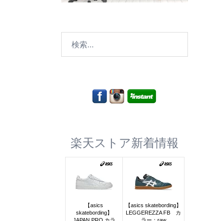
検
索:
楽天ストア新着情報