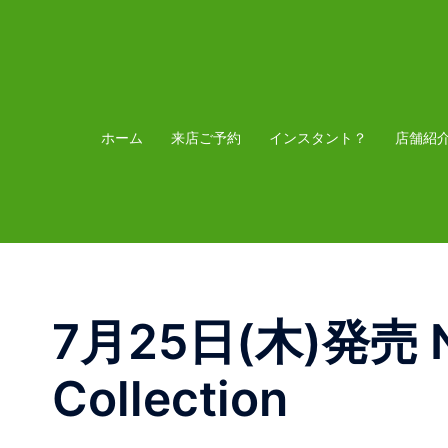
コ
ン
テ
ン
ツ
ホーム
来店ご予約
インスタント？
店舗紹
へ
ス
キ
ッ
プ
7月25日(木)発売 Nik
Collection