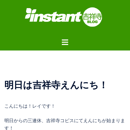
コ
ン
テ
ン
ツ
ト
へ
グ
ス
ル
キ
メ
ッ
ニ
プ
ュ
明日は吉祥寺えんにち！
ー
こんにちは！レイです！
明日からの三連休、吉祥寺コピスにてえんにちが始まりま
す！