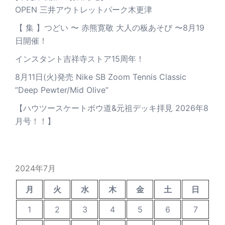
OPEN 三井アウトレットパーク木更津
【 集 】つどい 〜 赤熊寛敬 大人の板あそび 〜8月19
日開催！
インスタント吉祥寺ストア15周年！
8月11日(火)発売 Nike SB Zoom Tennis Classic
”Deep Pewter/Mid Olive”
【ハウツースケートボウ道&元祖デッキ拝見 2026年8
月号！！】
2024年7月
月
火
水
木
金
土
日
1
2
3
4
5
6
7