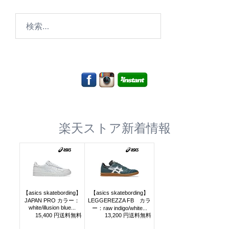
検
索:
楽天ストア新着情報