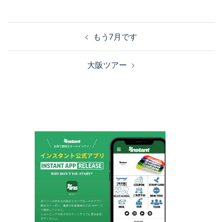
投
もう7月です
稿
ナ
大阪ツアー
ビ
ゲ
ー
シ
ョ
ン