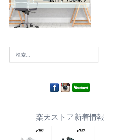
検
索:
楽天ストア新着情報