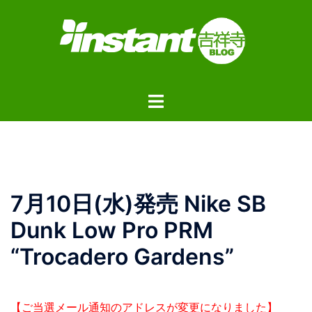
コ
ン
テ
ン
ツ
ト
へ
グ
ス
ル
キ
メ
ッ
ニ
プ
ュ
7月10日(水)発売 Nike SB
ー
Dunk Low Pro PRM
“Trocadero Gardens”
【ご当選メール通知のアドレスが変更になりました】