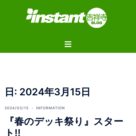
コ
ン
テ
ン
ツ
ト
へ
グ
ス
ル
キ
メ
ッ
ニ
プ
ュ
日:
2024年3月15日
ー
2024/03/15
INFORMATION
『春のデッキ祭り』スター
ト!!