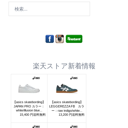
検
索:
楽天ストア新着情報