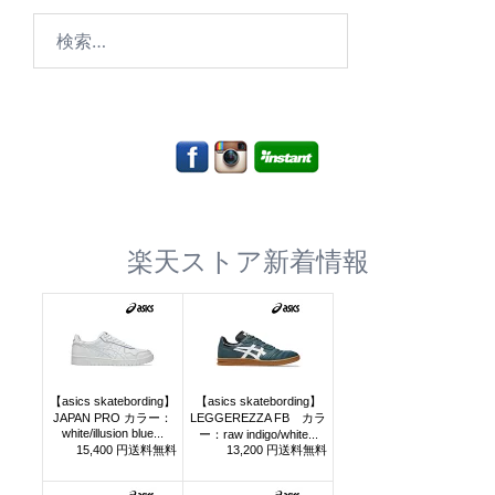
検
索:
楽天ストア新着情報