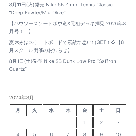
8月11日(火)発売 Nike SB Zoom Tennis Classic
”Deep Pewter/Mid Olive”
【ハウツースケートボウ道&元祖デッキ拝見 2026年8
月号！！】
夏休みはスケートボードで素敵な思い出GET！🌻【8
月スクール開催のお知らせ】
8月1日(土)発売 Nike SB Dunk Low Pro “Saffron
Quartz”
2024年3月
月
火
水
木
金
土
日
1
2
3
4
5
6
7
8
9
10