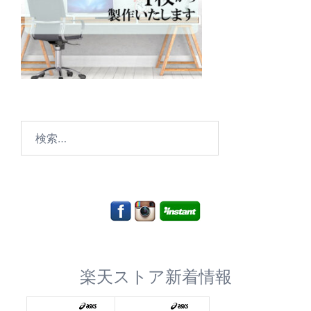
検
索:
楽天ストア新着情報