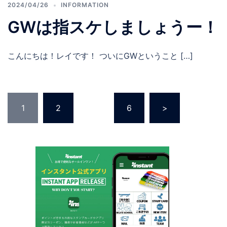
2024/04/26
INFORMATION
GWは指スケしましょうー！
こんにちは！レイです！ ついにGWということ […]
投
1
2
…
6
>
稿
の
ペ
ー
ジ
送
り