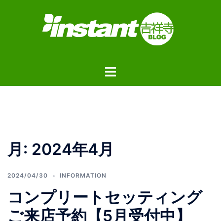
コ
ン
テ
ン
ツ
ト
へ
グ
ス
ル
キ
メ
ッ
ニ
プ
ュ
月:
2024年4月
ー
2024/04/30
INFORMATION
コンプリートセッティング
ご来店予約【5月受付中】