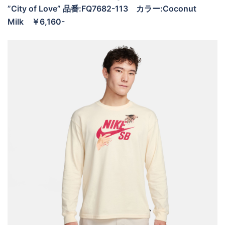
”City of Love” 品番:FQ7682-113
カラー:Coconut
Milk ￥6,160-