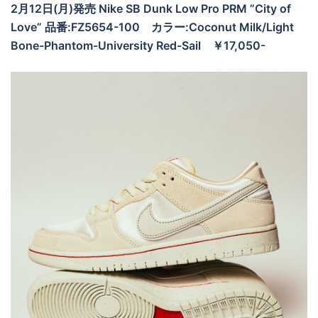
2月12日(月)発売 Nike SB Dunk Low Pro PRM ”City of
Love” 品番:FZ5654-100
カラー:Coconut Milk/Light
Bone-Phantom-University Red-Sail
￥17,050-