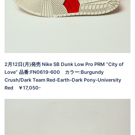
2月12日(月)発売 Nike SB Dunk Low Pro PRM ”City of
Love” 品番:FN0619-600
カラー:Burgundy
Crush/Dark Team Red-Earth-Dark Pony-University
Red
￥17,050-