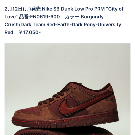
2月12日(月)発売 Nike SB Dunk Low Pro PRM ”City of
Love” 品番:FN0619-600
カラー:Burgundy
Crush/Dark Team Red-Earth-Dark Pony-University
Red
￥17,050-