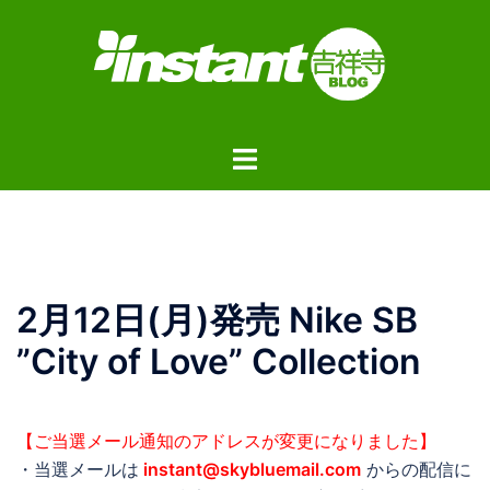
コ
ン
テ
ン
ツ
ト
へ
グ
ス
ル
キ
メ
ッ
ニ
プ
ュ
2月12日(月)発売 Nike SB
ー
”City of Love” Collection
【ご当選メール通知のアドレスが変更になりました】
・当選メールは
instant@skybluemail.com
からの配信に