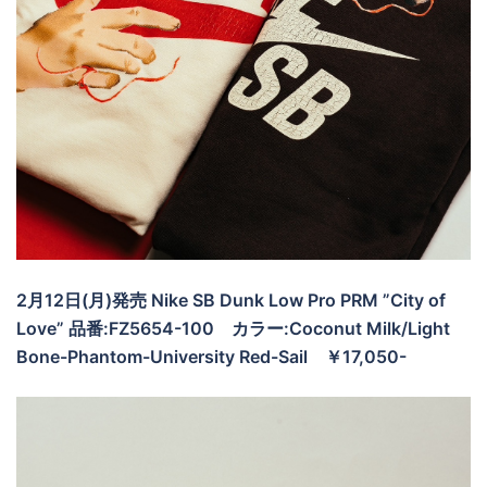
2月12日(月)発売 Nike SB Dunk Low Pro PRM ”City of
Love” 品番:FZ5654-100
カラー:Coconut Milk/Light
Bone-Phantom-University Red-Sail
￥17,050-