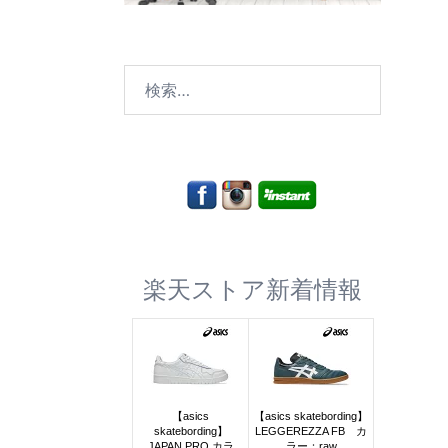
検
索:
楽天ストア新着情報