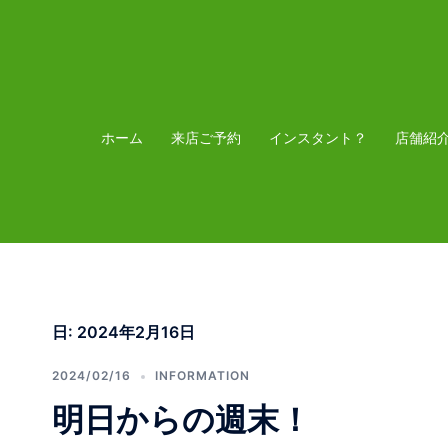
コ
ン
テ
ン
ツ
ホーム
来店ご予約
インスタント？
店舗紹
へ
ス
キ
ッ
プ
日:
2024年2月16日
2024/02/16
INFORMATION
明日からの週末！