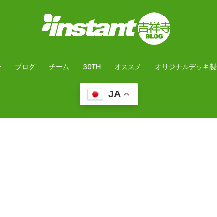
介
ブログ
チーム
30TH
オススメ
オリジナルデッキ製
JA