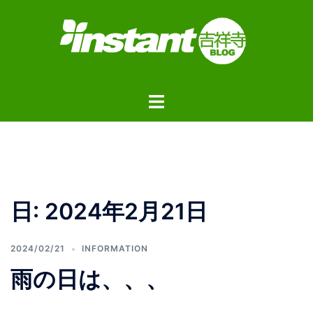
コ
ン
テ
ン
ツ
ト
へ
グ
ス
ル
キ
メ
ッ
ニ
プ
ュ
日:
2024年2月21日
ー
2024/02/21
INFORMATION
雨の日は、、、