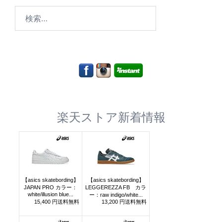
検
索:
楽天ストア新着情報