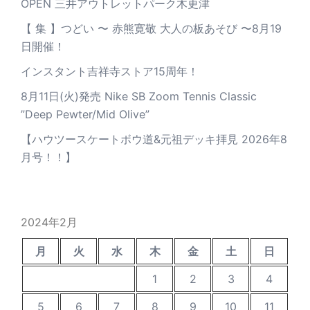
OPEN 三井アウトレットパーク木更津
【 集 】つどい 〜 赤熊寛敬 大人の板あそび 〜8月19
日開催！
インスタント吉祥寺ストア15周年！
8月11日(火)発売 Nike SB Zoom Tennis Classic
”Deep Pewter/Mid Olive”
【ハウツースケートボウ道&元祖デッキ拝見 2026年8
月号！！】
2024年2月
月
火
水
木
金
土
日
1
2
3
4
5
6
7
8
9
10
11